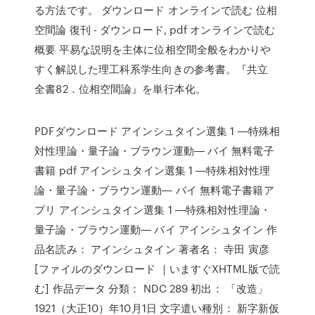
る方法です。 ダウンロード オンラインで読む 位相
空間論 復刊 - ダウンロード, pdf オンラインで読む
概要 平易な説明を主体に位相空間全般をわかりや
すく解説した理工科系学生向きの参考書。『共立
全書82．位相空間論』を単行本化。
PDFダウンロード アインシュタイン選集 1 ―特殊相
対性理論・量子論・ブラウン運動― バイ 無料電子
書籍 pdf アインシュタイン選集 1 ―特殊相対性理
論・量子論・ブラウン運動― バイ 無料電子書籍ア
プリ アインシュタイン選集 1 ―特殊相対性理論・
量子論・ブラウン運動― バイ アインシュタイン 作
品名読み： アインシュタイン 著者名： 寺田 寅彦
[ファイルのダウンロード ｜いますぐXHTML版で読
む] 作品データ 分類： NDC 289 初出： 「改造」
1921（大正10）年10月1日 文字遣い種別： 新字新仮