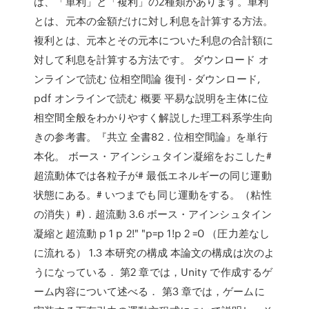
は、「単利」と「複利」の2種類があります。単利
とは、元本の金額だけに対し利息を計算する方法。
複利とは、元本とその元本についた利息の合計額に
対して利息を計算する方法です。 ダウンロード オ
ンラインで読む 位相空間論 復刊 - ダウンロード,
pdf オンラインで読む 概要 平易な説明を主体に位
相空間全般をわかりやすく解説した理工科系学生向
きの参考書。『共立 全書82．位相空間論』を単行
本化。 ボース・アインシュタイン凝縮をおこした#
超流動体では各粒子が# 最低エネルギーの同じ運動
状態にある。# いつまでも同じ運動をする。（粘性
の消失）#)．超流動 3.6 ボース・アインシュタイン
凝縮と超流動 p 1 p 2!" "p=p 1!p 2 =0 （圧力差なし
に流れる） 1.3 本研究の構成 本論文の構成は次のよ
うになっている． 第2 章では，Unity で作成するゲ
ーム内容について述べる． 第3 章では，ゲームに