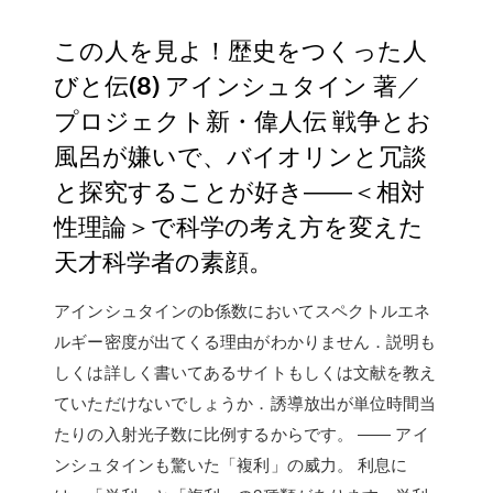
この人を見よ！歴史をつくった人
びと伝(8) アインシュタイン 著／
プロジェクト新・偉人伝 戦争とお
風呂が嫌いで、バイオリンと冗談
と探究することが好き――＜相対
性理論＞で科学の考え方を変えた
天才科学者の素顔。
アインシュタインのb係数においてスペクトルエネ
ルギー密度が出てくる理由がわかりません．説明も
しくは詳しく書いてあるサイトもしくは文献を教え
ていただけないでしょうか．誘導放出が単位時間当
たりの入射光子数に比例するからです。 ―― アイ
ンシュタインも驚いた「複利」の威力。 利息に