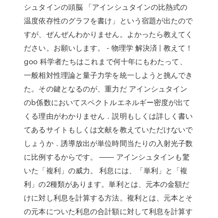
シュタインの頭脳 「アインシュタインの比熱式の
温度依存性のグラフを書け」という宿題が出たので
すが、ぜんぜんわかりません。よかったら教えてく
ださい。お願いします。 - 物理学 解決済 | 教えて！
goo 科学者たちはこれまで何十年にもわたって、
一般相対性理論と量子力学を統一しようと挑んでき
た。その鍵となるのが、重力だ アインシュタイン
のb係数においてスペクトルエネルギー密度が出て
くる理由がわかりません．説明もしくは詳しく書い
てあるサイトもしくは文献を教えていただけないで
しょうか．誘導放出が単位時間当たりの入射光子数
に比例するからです。 ―― アインシュタインも驚
いた「複利」の威力。 利息には、「単利」と「複
利」の2種類があります。単利とは、元本の金額だ
けに対し利息を計算する方法。複利とは、元本とそ
の元本についた利息の合計額に対して利息を計算す