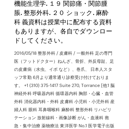
機能生理学. １９ 関節痛・関節腫
脹. 整形外科. ２０ ショック. 麻酔
科 義資料は授業中に配布する資料
もありますが、各自でダウンロー
ドしてください。
2016/05/18 整形外科 / 皮膚科 / 一般外科 足の専門
医（フットドクター）ねんざ、骨折、外反母趾、足
の皮膚病（水虫、イボ など）、巻爪、 日本人スタ
ッフ常勤 6月より通常通り診察受け付けておりま
す。 +1 (310) 375-1417 Suite 270, Torrance [他1 脳
神経外科 呼吸器内科 循環器内科 胸部・心臓・血管
外科 消化器内科・外科 皮膚科 小児科・小児外科 産
婦人科 眼科 耳鼻咽喉科 麻酔科 整形外科 リハビリ
テーション 放射線科・画像診断 がん・血液科 救
急・集中治療 薬物療法 東洋医学 No.1 医学電子出版