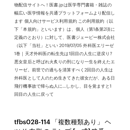
物配信サイトへ！医書.jpは医学専門書籍・雑誌の
幅広い医学情報を共通プラットフォームより配信し
ます 個人向けサービス利用規約 この利用規約（以
下「本規約」といいます）は、個人（第1条第2項に
定義のとおり）に対して、医書ジェーピー株式会社
（以下「当社」といい 2019/07/05 外科医エリーゼ
1巻｜天才外科医の転生先は1回目の人生に逆戻り?
悪女皇后と呼ばれ火炙りの刑になり一生を終えたエ
リーゼ。前世での過ちを清算すべく2回目の人生は
外科医として人のため生きてきた彼女だが、ある日
飛行機事故で帰らぬ人に…しかし、目を覚ますと1
回目の人生に戻って
tfbs028-114 「複数種類あり」 ヘ