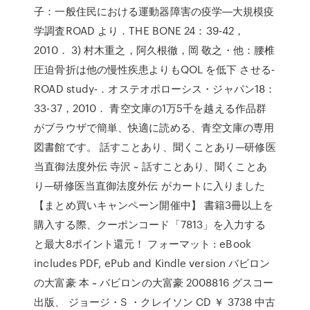
子：一般住民における運動器障害の疫学―大規模疫
学調査ROAD より．THE BONE 24：39-42，
2010． 3) 村木重之，阿久根徹，岡 敬之・他：腰椎
圧迫骨折は他の慢性疾患よりもQOL を低下 させる‐
ROAD study‐．オステオポローシス・ジャパン18：
33-37，2010． 青空文庫の1万5千を越える作品群
がブラウザで簡単、快適に読める、青空文庫の専用
図書館です。 話すことあり、聞くことあり—研修医
当直御法度外伝 寺沢 ~ 話すことあり、聞くことあ
り—研修医当直御法度外伝 がカートに入りました
【まとめ買いキャンペーン開催中】 書籍3冊以上を
購入する際、クーポンコード「7813」を入力する
と最大8ポイント還元！ フォーマット : eBook
includes PDF, ePub and Kindle version バビロン
の大富豪 本 ~ バビロンの大富豪 2008816 グスコー
出版、 ジョージ・S ・クレイソン CD ￥ 3738 中古