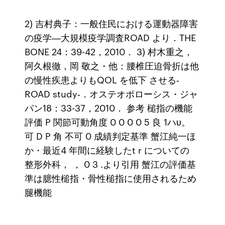
2) 吉村典子：一般住民における運動器障害
の疫学―大規模疫学調査ROAD より．THE
BONE 24：39-42，2010． 3) 村木重之，
阿久根徹，岡 敬之・他：腰椎圧迫骨折は他
の慢性疾患よりもQOL を低下 させる‐
ROAD study‐．オステオポローシス・ジャ
パン18：33-37，2010． 参考 槌指の機能
評価 P 関節可動角度 0 0 0 0 5 良 1ハυ。
可 D P 角 不可 0 成績判定基準 蟹江純一ほ
か・最近4 年間に経験したt r についての
整形外科， ， 0 3 .より引用 蟹江の評価基
準は臆性槌指・骨性槌指に使用されるため
腿機能