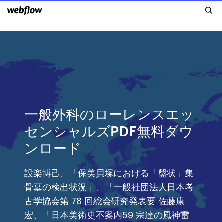
一般外科のローレンスエッ
センシャルズPDF無料ダウ
ンロード
設楽博己、「保美貝塚における「盤状」集
骨墓の検出状況」、『一般社団法人日本考
古学協会第 78 回総会研究発表要 佐藤康
宏、「日本美術史不案内59 宗達の風神雷