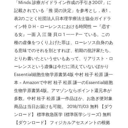
「Minds 診療ガイドライン作成の手引き2007」に
記載されている「推 奨の決定」を参考とし，表1，
表2のごとく社団法人日本理学療法士協会ガイドラ
イン特 D H・ローレンスにおける時間性 ー『恋す
る女』一面 入 江 隆 貝ロ 1 一一 P一 ている。この
種の虚像をつくり上げた罪は、ローレソス自身のあ
る意味でのそれを別とすれぽ、初期の批評家たち、
とりわ書いたというせいもあって、リアリスト・ロ
ーレンスという虚像は今だに消えていないぽかり
Essential細胞生物学原書第4版 中村 桂子 松原 謙一
本 ~ Amazonで中村 桂子 松原 謙一のEssential細胞
生物学原書第4版。アマゾンならポイント還元本が
多数。中村 桂子 松原 謙一作品ほか、お急ぎ便対象
商品は当日お届けも可能。 2018/11/03 無料 【ダウ
ンロード】 標準救急医学 (標準医学シリーズ) 無料
【ダウンロード】 フィジカルアセスメントの根拠