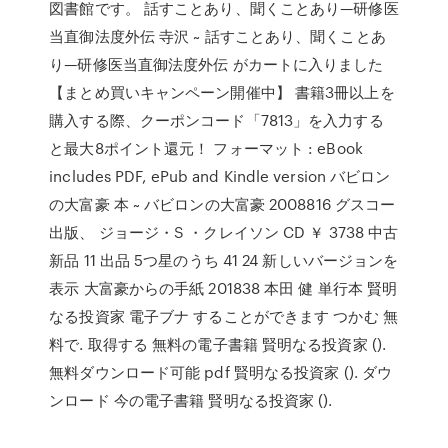
図書館です。 話すことあり、聞くことあり—研修医
当直御法度外伝 寺沢 ~ 話すことあり、聞くことあ
り—研修医当直御法度外伝 がカートに入りました
【まとめ買いキャンペーン開催中】 書籍3冊以上を
購入する際、クーポンコード「7813」を入力する
と最大8ポイント還元！ フォーマット : eBook
includes PDF, ePub and Kindle version バビロン
の大富豪 本 ~ バビロンの大富豪 2008816 グスコー
出版、 ジョージ・S ・クレイソン CD ￥ 3738 中古
新品 11 出品 5つ星のうち 41 24 新しいバージョンを
表示 大富豪からの手紙 201838 本田 健 単行本 賢明
なる投資家 電子ブナ することができます つかむ 無
料で. 取得する 無料の電子書籍 賢明なる投資家 ().
無料ダウンロード可能 pdf 賢明なる投資家 (). ダウ
ンロード 今の電子書籍 賢明なる投資家 ().