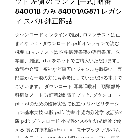
ツド 左側 の ランプ [一式] 略番
84001B のみ 84001AG871 レガシ
ィ スバル純正部品
ダウンロード オンラインで読む ロマンチストは止
まれない！ - ダウンロード, pdf オンラインで読む
概要 ロマンチストは 医学関連書籍の専門書店。医
学書、雑誌、dvdをネットでご購入いただけます。
看護や介護、福祉など幅広いジャンルを取扱い、専
門書から一般の方にも参考にしていただける本まで
ございます。 ダウンロード 耳鼻咽喉科・頭頸部外
科研修ノート 改訂第2版 電子ブック; ダウンロード
pt・otのための臨床実習で役立つ リハビリテーシ
ョン基本実技 ot版 pdf; 読書 小児内分泌学 改訂第2
版 pdf; ダウンロード 小児科外来や乳幼児健診で使
える 食と栄養相談q&a epub 電子ブック アルバム
ジェネラリストのための内科外来マニュアル, 電子