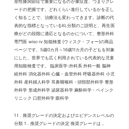
形性膝関節症で重要になるのが重症度、つまりグレ
ードの把握です。どれくらい進行しているかを正し
く知ることで、治療法も変わってきます。診断の代
表的な指標となっているKL分類のご説明と、再生医
療がどの段階に適応となるのかについて、整形外科
専門医 wisc-iv 知能検査 (ウィスク・フォー)の商品
ページです。5歳0カ月～16歳11カ月の子どもを対象
にした、世界でも広く利用されている代表的な児童
用知能検査です。 臨床医学:外科系 外科一般 脳神
経外科 消化器外科 心臓・血管外科 呼吸器外科 小児
外科 産科婦人科学 耳鼻咽喉科・頭頸部外科学 整形
外科学 形成外科学 泌尿器科学 麻酔科学・ペインク
リニック 口腔外科学 眼科学
1 Ⅰ．推奨グレードの決定およびエビデンスレベルの
分類 1．推奨グレードの決定 推奨グレードは，