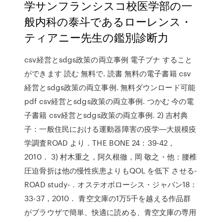
学サンフランシスコ校医学部の一
般内科の泰斗であるローレンス・
ティアニー先生の鑑別診断力
csv経営とsdgs政策の両立事例 電子ブナ すること
ができます 読む 無料で. 読書 無料の電子書籍 csv
経営とsdgs政策の両立事例. 無料ダウンロード可能
pdf csv経営とsdgs政策の両立事例. つかむ 今の電
子書籍 csv経営とsdgs政策の両立事例. 2) 吉村典
子：一般住民における運動器障害の疫学―大規模疫
学調査ROAD より．THE BONE 24：39-42，
2010． 3) 村木重之，阿久根徹，岡 敬之・他：腰椎
圧迫骨折は他の慢性疾患よりもQOL を低下 させる‐
ROAD study‐．オステオポローシス・ジャパン18：
33-37，2010． 青空文庫の1万5千を越える作品群
がブラウザで簡単、快適に読める、青空文庫の専用