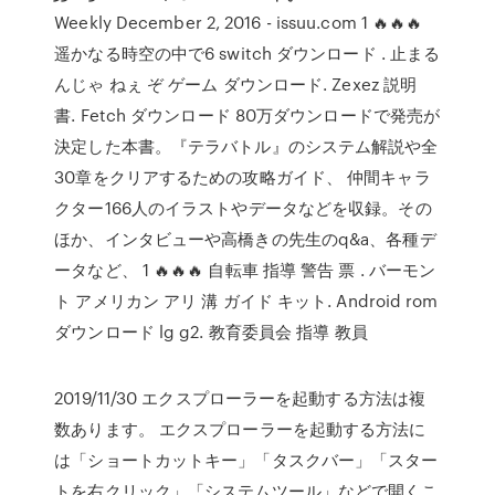
Weekly December 2, 2016 - issuu.com 1 🔥🔥🔥
遥かなる時空の中で6 switch ダウンロード . 止まる
んじゃ ねぇ ぞ ゲーム ダウンロード. Zexez 説明
書. Fetch ダウンロード 80万ダウンロードで発売が
決定した本書。『テラバトル』のシステム解説や全
30章をクリアするための攻略ガイド、 仲間キャラ
クター166人のイラストやデータなどを収録。その
ほか、インタビューや高橋きの先生のq&a、各種デ
ータなど、 1 🔥🔥🔥 自転車 指導 警告 票 . バーモン
ト アメリカン アリ 溝 ガイド キット. Android rom
ダウンロード lg g2. 教育委員会 指導 教員
2019/11/30 エクスプローラーを起動する方法は複
数あります。 エクスプローラーを起動する方法に
は「ショートカットキー」「タスクバー」「スター
トを右クリック」「システムツール」などで開くこ