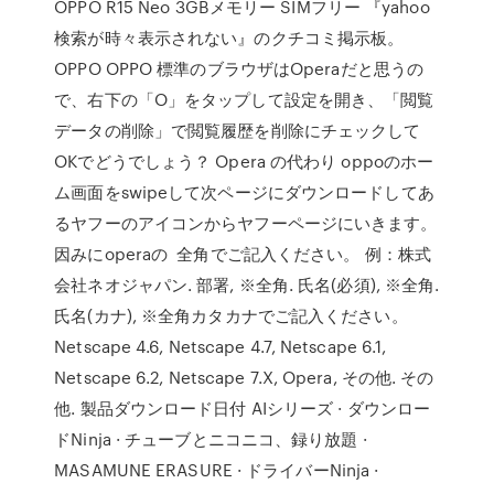
OPPO R15 Neo 3GBメモリー SIMフリー 『yahoo
検索が時々表示されない』のクチコミ掲示板。
OPPO OPPO 標準のブラウザはOperaだと思うの
で、右下の「O」をタップして設定を開き、「閲覧
データの削除」で閲覧履歴を削除にチェックして
OKでどうでしょう？ Opera の代わり oppoのホー
ム画面をswipeして次ページにダウンロードしてあ
るヤフーのアイコンからヤフーページにいきます。
因みにoperaの 全角でご記入ください。 例：株式
会社ネオジャパン. 部署, ※全角. 氏名(必須), ※全角.
氏名(カナ), ※全角カタカナでご記入ください。
Netscape 4.6, Netscape 4.7, Netscape 6.1,
Netscape 6.2, Netscape 7.X, Opera, その他. その
他. 製品ダウンロード日付 AIシリーズ · ダウンロー
ドNinja · チューブとニコニコ、録り放題 ·
MASAMUNE ERASURE · ドライバーNinja ·