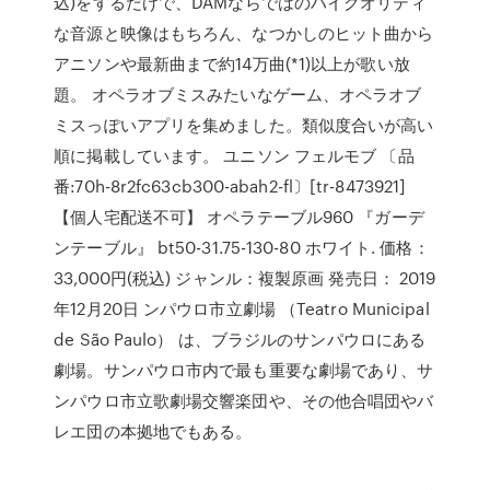
込)をするだけで、DAMならではのハイクオリティ
な音源と映像はもちろん、なつかしのヒット曲から
アニソンや最新曲まで約14万曲(*1)以上が歌い放
題。 オペラオブミスみたいなゲーム、オペラオブ
ミスっぽいアプリを集めました。類似度合いが高い
順に掲載しています。 ユニソン フェルモブ 〔品
番:70h-8r2fc63cb300-abah2-fl〕[tr-8473921]
【個人宅配送不可】 オペラテーブル960 『ガーデ
ンテーブル』 bt50-31.75-130-80 ホワイト. 価格：
33,000円(税込) ジャンル：複製原画 発売日： 2019
年12月20日 ンパウロ市立劇場 （Teatro Municipal
de São Paulo） は、ブラジルのサンパウロにある
劇場。サンパウロ市内で最も重要な劇場であり、サ
ンパウロ市立歌劇場交響楽団や、その他合唱団やバ
レエ団の本拠地でもある。