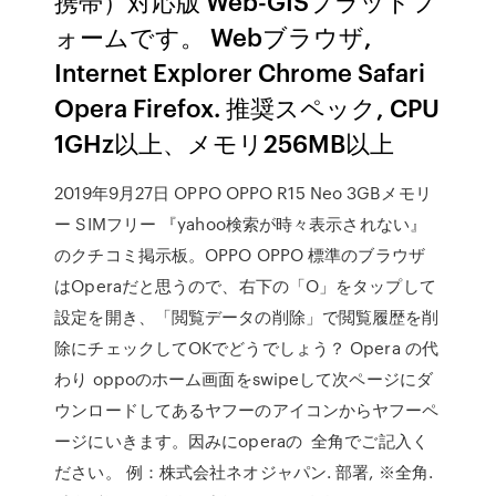
携帯）対応版 Web-GISプラットフ
ォームです。 Webブラウザ,
Internet Explorer Chrome Safari
Opera Firefox. 推奨スペック, CPU
1GHz以上、メモリ256MB以上
2019年9月27日 OPPO OPPO R15 Neo 3GBメモリ
ー SIMフリー 『yahoo検索が時々表示されない』
のクチコミ掲示板。OPPO OPPO 標準のブラウザ
はOperaだと思うので、右下の「O」をタップして
設定を開き、「閲覧データの削除」で閲覧履歴を削
除にチェックしてOKでどうでしょう？ Opera の代
わり oppoのホーム画面をswipeして次ページにダ
ウンロードしてあるヤフーのアイコンからヤフーペ
ージにいきます。因みにoperaの 全角でご記入く
ださい。 例：株式会社ネオジャパン. 部署, ※全角.